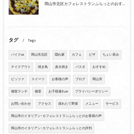
岡山市北区カフェレストランふらっとのおすすめピザ
タグ
Tags
バイクok
岡山市北区
隠れ家
カフェ
ピザ
ちょい吞み
テイクアウト
焼き鳥
炭火焼き
パスタ
おすすめ
ピッツァ
スイーツ
お客様の声
ブログ
岡山市
個室ランチ
個室
お子様連れok
プライバシーポリシー
お問い合わせ
アクセス
採れたて野菜
メニュー
サービス
岡山市のイタリアン･カフェレストランふらっとのお客様の声
岡山市のイタリアン･カフェレストランふらっとの評判