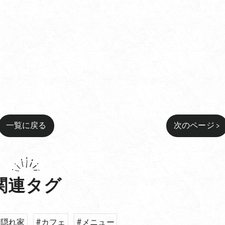
一覧に戻る
次のページ >
関連タグ
#隠れ家
#カフェ
#メニュー