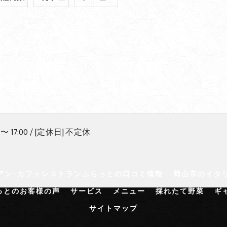
 〜 17:00 / [定休日] 不定休
アン･カフェレストランふらっとの口コミ情報
岡山市のイタ
っとのお客様の声
サービス
メニュー
採れたて野菜
ギ
サイトマップ