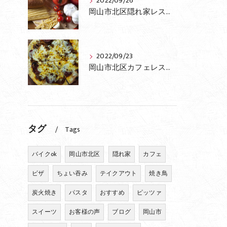
2022/09/26
岡山市北区隠れ家レストランふらっとの最新情報
2022/09/23
岡山市北区カフェレストランふらっとのおすすめピザ
タグ
Tags
バイクok
岡山市北区
隠れ家
カフェ
ピザ
ちょい吞み
テイクアウト
焼き鳥
炭火焼き
パスタ
おすすめ
ピッツァ
スイーツ
お客様の声
ブログ
岡山市