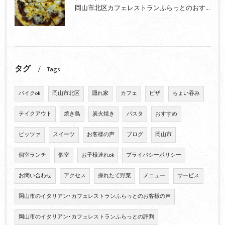
岡山市北区カフェレストランふらっとのおすすめピザ
タグ
Tags
バイクok
岡山市北区
隠れ家
カフェ
ピザ
ちょい吞み
テイクアウト
焼き鳥
炭火焼き
パスタ
おすすめ
ピッツァ
スイーツ
お客様の声
ブログ
岡山市
個室ランチ
個室
お子様連れok
プライバシーポリシー
お問い合わせ
アクセス
採れたて野菜
メニュー
サービス
岡山市のイタリアン･カフェレストランふらっとのお客様の声
岡山市のイタリアン･カフェレストランふらっとの評判