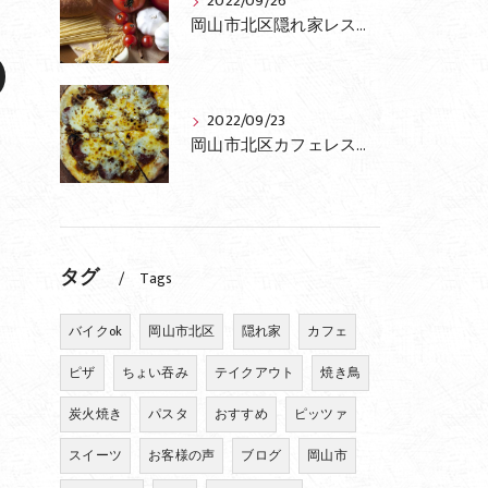
2022/09/26
岡山市北区隠れ家レストランふらっとの最新情報
2022/09/23
岡山市北区カフェレストランふらっとのおすすめピザ
タグ
Tags
バイクok
岡山市北区
隠れ家
カフェ
ピザ
ちょい吞み
テイクアウト
焼き鳥
炭火焼き
パスタ
おすすめ
ピッツァ
スイーツ
お客様の声
ブログ
岡山市